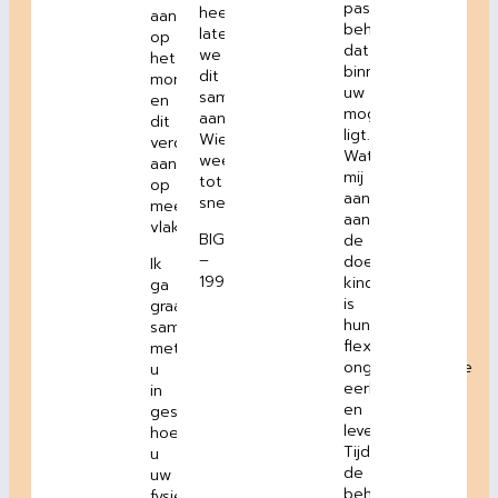
passend
heeft,
aandoening
behandelplan
laten
op
dat
we
het
binnen
dit
moment
uw
samen
en
mogelijkheden
aanzetten.
dit
ligt.
Wie
verdient
Wat
weet
aandacht
mij
tot
op
aanspreekt
snel.
meerdere
aan
vlakken.
BIG
de
–
doelgroep
Ik
19909957804
kinderen
ga
is
graag
hun
samen
flexibiliteit,
met
ongenuanceerde
u
eerlijkheid
in
en
gesprek
levenslust.
hoe
Tijdens
u
de
uw
behandelingen
fysieke