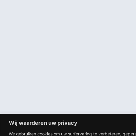
Adres
Pastoor Cramerstraat 16B 6102 AC Echt
Telefoon
0475 48 30 92
E-mail
info@pcecht.nl
Wij waarderen uw privacy
We gebruiken cookies om uw surfervaring te verbeteren, gepers