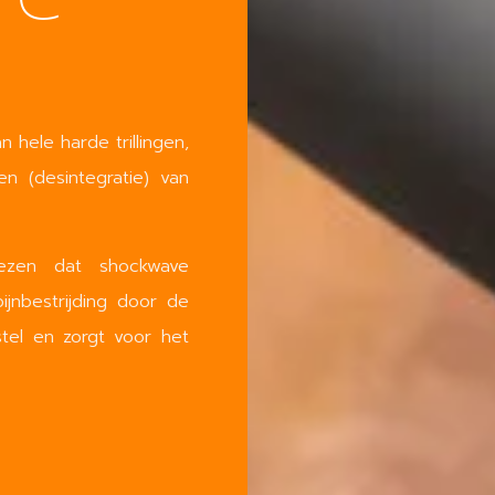
 hele harde trillingen,
n (desintegratie) van
wezen dat shockwave
ijnbestrijding door de
stel en zorgt voor het